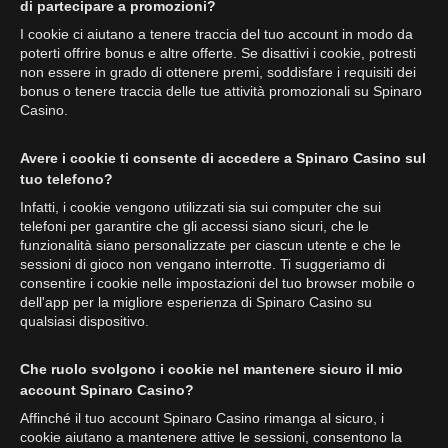
di partecipare a promozioni?
I cookie ci aiutano a tenere traccia del tuo account in modo da
poterti offrire bonus e altre offerte. Se disattivi i cookie, potresti
non essere in grado di ottenere premi, soddisfare i requisiti dei
bonus o tenere traccia delle tue attività promozionali su Spinaro
Casino.
Avere i cookie ti consente di accedere a Spinaro Casino sul
tuo telefono?
Infatti, i cookie vengono utilizzati sia sui computer che sui
telefoni per garantire che gli accessi siano sicuri, che le
funzionalità siano personalizzate per ciascun utente e che le
sessioni di gioco non vengano interrotte. Ti suggeriamo di
consentire i cookie nelle impostazioni del tuo browser mobile o
dell'app per la migliore esperienza di Spinaro Casino su
qualsiasi dispositivo.
Che ruolo svolgono i cookie nel mantenere sicuro il mio
account Spinaro Casino?
Affinché il tuo account Spinaro Casino rimanga al sicuro, i
cookie aiutano a mantenere attive le sessioni, consentono la