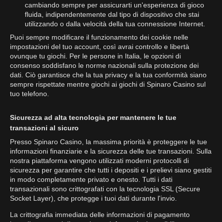
cambiando sempre per assicurarti un'esperienza di gioco
fluida, indipendentemente dal tipo di dispositivo che stai
utilizzando o dalla velocità della tua connessione Internet.
Puoi sempre modificare il funzionamento dei cookie nelle
impostazioni del tuo account, così avrai controllo e libertà
ovunque tu giochi. Per le persone in Italia, le opzioni di
consenso soddisfano le norme nazionali sulla protezione dei
dati. Ciò garantisce che la tua privacy e la tua conformità siano
sempre rispettate mentre giochi ai giochi di Spinaro Casino sul
tuo telefono.
Sicurezza ad alta tecnologia per mantenere le tue
transazioni al sicuro
Presso Spinaro Casino, la massima priorità è proteggere le tue
informazioni finanziarie e la sicurezza delle tue transazioni. Sulla
nostra piattaforma vengono utilizzati moderni protocolli di
sicurezza per garantire che tutti i depositi e i prelievi siano gestiti
in modo completamente privato e onesto. Tutti i dati
transazionali sono crittografati con la tecnologia SSL (Secure
Socket Layer), che protegge i tuoi dati durante l'invio.
La crittografia immediata delle informazioni di pagamento