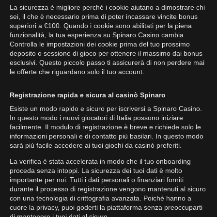
La sicurezza è migliore perché i cookie aiutano a dimostrare chi
sei, il che è necessario prima di poter incassare vincite bonus
superiori a €100. Quando i cookie sono abilitati per la piena
funzionalità, la tua esperienza su Spinaro Casino cambia.
Controlla le impostazioni dei cookie prima del tuo prossimo
deposito o sessione di gioco per ottenere il massimo dai bonus
esclusivi. Questo piccolo passo ti assicurerà di non perdere mai
le offerte che riguardano solo il tuo account.
Registrazione rapida e sicura al casinò Spinaro
Esiste un modo rapido e sicuro per iscriversi a Spinaro Casino.
In questo modo i nuovi giocatori di Italia possono iniziare
facilmente. Il modulo di registrazione è breve e richiede solo le
informazioni personali e di contatto più basilari. In questo modo
sarà più facile accedere ai tuoi giochi da casinò preferiti.
La verifica è stata accelerata in modo che il tuo onboarding
proceda senza intoppi. La sicurezza dei tuoi dati è molto
importante per noi. Tutti i dati personali o finanziari forniti
durante il processo di registrazione vengono mantenuti al sicuro
con una tecnologia di crittografia avanzata. Poiché hanno a
cuore la privacy, puoi goderti la piattaforma senza preoccuparti
di mantenere i tuoi dati al sicuro.