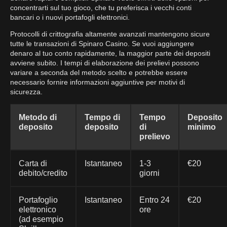
concentrarti sul tuo gioco, che tu preferisca i vecchi conti
bancari o i nuovi portafogli elettronici.
Protocolli di crittografia altamente avanzati mantengono sicure
tutte le transazioni di Spinaro Casino. Se vuoi aggiungere
denaro al tuo conto rapidamente, la maggior parte dei depositi
avviene subito. I tempi di elaborazione dei prelievi possono
variare a seconda del metodo scelto e potrebbe essere
necessario fornire informazioni aggiuntive per motivi di
sicurezza.
Metodo di
Tempo di
Tempo
Deposito
deposito
deposito
di
minimo
prelievo
Carta di
Istantaneo
1-3
€20
debito/credito
giorni
Portafoglio
Istantaneo
Entro 24
€20
elettronico
ore
(ad esempio