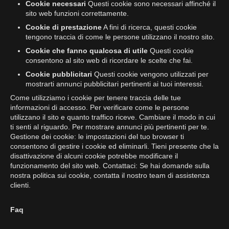
Cookie necessari
Questi cookie sono necessari affinché il
sito web funzioni correttamente.
Cookie di prestazione
A fini di ricerca, questi cookie
tengono traccia di come le persone utilizzano il nostro sito.
Cookie che fanno qualcosa di utile
Questi cookie
consentono al sito web di ricordare le scelte che fai.
Cookie pubblicitari
Questi cookie vengono utilizzati per
mostrarti annunci pubblicitari pertinenti ai tuoi interessi.
Come utilizziamo i cookie per tenere traccia delle tue
informazioni di accesso. Per verificare come le persone
utilizzano il sito e quanto traffico riceve. Cambiare il modo in cui
ti senti al riguardo. Per mostrare annunci più pertinenti per te.
Gestione dei cookie: le impostazioni del tuo browser ti
consentono di gestire i cookie ed eliminarli. Tieni presente che la
disattivazione di alcuni cookie potrebbe modificare il
funzionamento del sito web. Contattaci: Se hai domande sulla
nostra politica sui cookie, contatta il nostro team di assistenza
clienti.
Faq