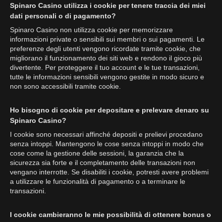
Spinaro Casino utilizza i cookie per tenere traccia dei miei
dati personali o di pagamento?
Spinaro Casino non utilizza cookie per memorizzare
informazioni private o sensibili sui membri o sui pagamenti. Le
preferenze degli utenti vengono ricordate tramite cookie, che
migliorano il funzionamento dei siti web e rendono il gioco più
divertente. Per proteggere il tuo account e le tue transazioni,
tutte le informazioni sensibili vengono gestite in modo sicuro e
non sono accessibili tramite cookie.
Ho bisogno di cookie per depositare e prelevare denaro su
Spinaro Casino?
I cookie sono necessari affinché depositi e prelievi procedano
senza intoppi. Mantengono le cose senza intoppi in modo che
cose come la gestione delle sessioni, la garanzia che la
sicurezza sia forte e il completamento delle transazioni non
vengano interrotte. Se disabiliti i cookie, potresti avere problemi
a utilizzare le funzionalità di pagamento o a terminare le
transazioni.
I cookie cambieranno le mie possibilità di ottenere bonus o