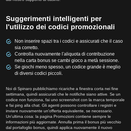
Suggerimenti intelligenti per
l'utilizzo dei codici promozionali
Non inserire spazi tra i codici e assicurati che il caso
sia corretto.
Controlla nuovamente l'aliquota di contribuzione
nella carta bonus se cambi gioco a metà sessione.
Se giochi meno spesso, un codice grande è meglio
di diversi codici piccoli.
Noi di Spinaro pubblichiamo ricariche a finestra corta nei fine
settimana, quindi assicurati che le notifiche siano attive. Se un
codice non funziona, fai uno screenshot con la marca temporale
e fai ping alla chat. Gli agenti possono controllare i registri e
inviare nuovamente un'offerta equivalente, se necessario.
Un'ultima cosa: la pagina Promozioni contiene sempre le
informazioni più aggiornate. Annulla prima il bonus più vecchio
dal portafoglio bonus, quindi applica nuovamente il nuovo