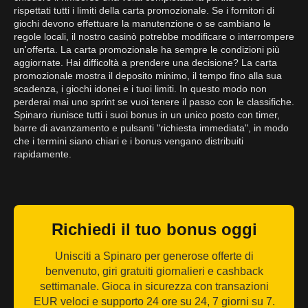
rispettati tutti i limiti della carta promozionale. Se i fornitori di
giochi devono effettuare la manutenzione o se cambiano le
regole locali, il nostro casinò potrebbe modificare o interrompere
un'offerta. La carta promozionale ha sempre le condizioni più
aggiornate. Hai difficoltà a prendere una decisione? La carta
promozionale mostra il deposito minimo, il tempo fino alla sua
scadenza, i giochi idonei e i tuoi limiti. In questo modo non
perderai mai uno sprint se vuoi tenere il passo con le classifiche.
Spinaro riunisce tutti i suoi bonus in un unico posto con timer,
barre di avanzamento e pulsanti "richiesta immediata", in modo
che i termini siano chiari e i bonus vengano distribuiti
rapidamente.
Richiedi il tuo bonus oggi
Unisciti a Spinaro per generose offerte di
benvenuto, giri gratuiti giornalieri e cashback
settimanale. Gioca in sicurezza con transazioni
EUR veloci e supporto 24 ore su 24, 7 giorni su 7.