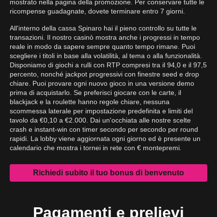
mostrato nella pagina della promozione. Per conservare tutte le
ricompense guadagnate, dovete terminare entro 7 giorni.
All'interno della cassa Spinaro hai il pieno controllo su tutte le
transazioni. Il nostro casinò mostra anche i progressi in tempo
reale in modo da sapere sempre quanto tempo rimane. Puoi
scegliere i titoli in base alla volatilità, al tema o alla funzionalità.
Disponiamo di giochi a rulli con RTP compresi tra il 94,0 e il 97,5
percento, nonché jackpot progressivi con finestre seed e drop
chiare. Puoi provare ogni nuovo gioco in una versione demo
prima di acquistarlo. Se preferisci giocare con le carte, il
blackjack e la roulette hanno regole chiare, nessuna
scommessa laterale per impostazione predefinita e limiti del
tavolo da €0,10 a €2.000. Dai un'occhiata alle nostre scelte
crash e instant-win con timer secondo per secondo per round
rapidi. La lobby viene aggiornata ogni giorno ed è presente un
calendario che mostra i tornei in rete con € montepremi.
Richiedi subito il tuo bonus di benvenuto
Pagamenti e prelievi