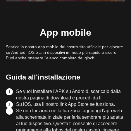
App mobile
Scarica la nostra app mobile dal nostro sito ufficiale per giocare
su Android, iOS e altri dispositivi in modo più rapido e sicuro.
Puoi anche ottenere l'elenco completo dei giochi.
Guida all'installazione
Se vuoi installare l'APK su Android, scaricalo dalla
nostra pagina di download e procedi da lì.
Su iOS, usa il nostro link App Store se funziona.
Se non funziona nella tua zona, aggiungi l'app web
alla schermata iniziale per farla sembrare più adatta
al tuo dispositivo. Questo ti consente di accedere
rapidamente alla lobby del nostro casinò, ricevere