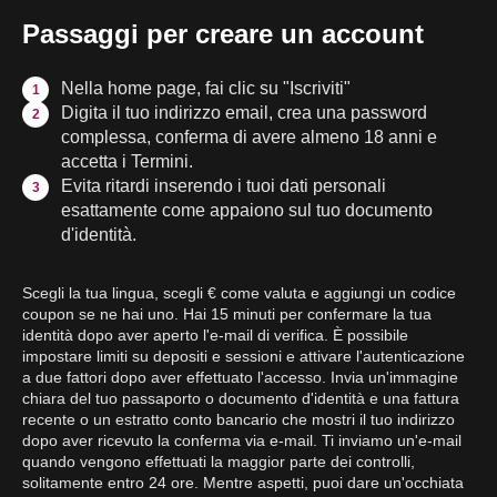
Passaggi per creare un account
Nella home page, fai clic su "Iscriviti"
Digita il tuo indirizzo email, crea una password
complessa, conferma di avere almeno 18 anni e
accetta i Termini.
Evita ritardi inserendo i tuoi dati personali
esattamente come appaiono sul tuo documento
d'identità.
Scegli la tua lingua, scegli € come valuta e aggiungi un codice
coupon se ne hai uno. Hai 15 minuti per confermare la tua
identità dopo aver aperto l'e-mail di verifica. È possibile
impostare limiti su depositi e sessioni e attivare l'autenticazione
a due fattori dopo aver effettuato l'accesso. Invia un'immagine
chiara del tuo passaporto o documento d'identità e una fattura
recente o un estratto conto bancario che mostri il tuo indirizzo
dopo aver ricevuto la conferma via e-mail. Ti inviamo un'e-mail
quando vengono effettuati la maggior parte dei controlli,
solitamente entro 24 ore. Mentre aspetti, puoi dare un'occhiata