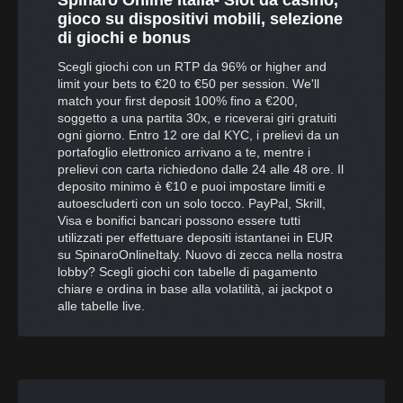
gioco su dispositivi mobili, selezione
di giochi e bonus
Scegli giochi con un RTP da 96% or higher and
limit your bets to €20 to €50 per session. We'll
match your first deposit 100% fino a €200,
soggetto a una partita 30x, e riceverai giri gratuiti
ogni giorno. Entro 12 ore dal KYC, i prelievi da un
portafoglio elettronico arrivano a te, mentre i
prelievi con carta richiedono dalle 24 alle 48 ore. Il
deposito minimo è €10 e puoi impostare limiti e
autoescluderti con un solo tocco. PayPal, Skrill,
Visa e bonifici bancari possono essere tutti
utilizzati per effettuare depositi istantanei in EUR
su SpinaroOnlineItaly. Nuovo di zecca nella nostra
lobby? Scegli giochi con tabelle di pagamento
chiare e ordina in base alla volatilità, ai jackpot o
alle tabelle live.