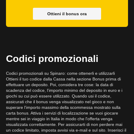
Ottieni il bonus ora
Codici promozionali
Codici promozionali su Spinaro: come ottenerli e utilizzarli
Ottieni il tuo codice dalla Cassa nella sezione Bonus prima di
effettuare un deposito. Poi, considera tre cose: la data di
scadenza del codice, l'importo minimo del deposito in euro e i
giochi su cui può essere utilizzato. Quando usi il codice,
assicurati che il bonus venga visualizzato nel gioco e non
superare l'importo massimo della scommessa mostrato sulla
carta bonus. Attiva i servizi di localizzazione se vuoi giocare
mentre sei in viaggio in Italia in modo che l'offerta venga
visualizzata correttamente. Per assicurarti di non perdere mai
un codice limitato, imposta avvisi via e-mail e sul sito. Inserisci il