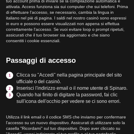
tuo account prima di inviare se la compilazione automatica è
attivata. Access funziona sia sui computer che sui telefoni. Prima
di effettuare l'accesso, se necessario, cambia la lingua in
italiano nel piè di pagina. I saldi nel nostro casinò sono espressi
in euro e possono essere visualizzati non appena si effettua
correttamente l'accesso. Se vuoi evitare loop o prompt ripetuti,
assicurati che il tuo browser sia aggiornato e che siano
consentiti i cookie essenziali.
Passaggi di accesso
Clicca su "Accedi" nella pagina principale del sito
ufficiale o del casinò.
Inserisci l'indirizzo email o il nome utente di Spinaro.
Quando hai finito di digitare la password, fai clic
sull'icona dell'occhio per vedere se ci sono errori.
Utilizza il link email o il codice SMS che inviamo per confermare
l'accesso su un nuovo dispositivo. Assicurati di utilizzare solo la
casella "Ricordami" sul tuo dispositivo. Dopo aver cliccato su
"Accedi", verrai indirizzato al tuo profilo e al tuo portafoglio.