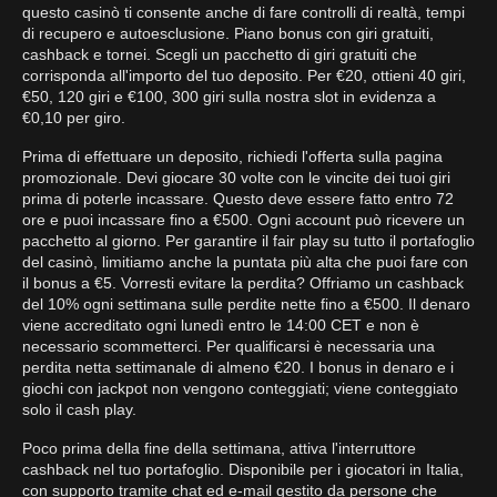
questo casinò ti consente anche di fare controlli di realtà, tempi
di recupero e autoesclusione. Piano bonus con giri gratuiti,
cashback e tornei. Scegli un pacchetto di giri gratuiti che
corrisponda all'importo del tuo deposito. Per €20, ottieni 40 giri,
€50, 120 giri e €100, 300 giri sulla nostra slot in evidenza a
€0,10 per giro.
Prima di effettuare un deposito, richiedi l'offerta sulla pagina
promozionale. Devi giocare 30 volte con le vincite dei tuoi giri
prima di poterle incassare. Questo deve essere fatto entro 72
ore e puoi incassare fino a €500. Ogni account può ricevere un
pacchetto al giorno. Per garantire il fair play su tutto il portafoglio
del casinò, limitiamo anche la puntata più alta che puoi fare con
il bonus a €5. Vorresti evitare la perdita? Offriamo un cashback
del 10% ogni settimana sulle perdite nette fino a €500. Il denaro
viene accreditato ogni lunedì entro le 14:00 CET e non è
necessario scommetterci. Per qualificarsi è necessaria una
perdita netta settimanale di almeno €20. I bonus in denaro e i
giochi con jackpot non vengono conteggiati; viene conteggiato
solo il cash play.
Poco prima della fine della settimana, attiva l'interruttore
cashback nel tuo portafoglio. Disponibile per i giocatori in Italia,
con supporto tramite chat ed e-mail gestito da persone che