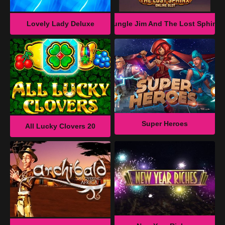
Strumenti per un gioco più sicuro
Lovely Lady Deluxe
Dragons Fire
Gioco responsabile: limiti, controllo del rischio e la
politica 18+
Tipi di strumenti di gioco responsabile
Politica sull'età
Strategia di configurazione e gioco semplice per le slot
Lista di controllo per una configurazione e una
riproduzione rapide
Super Heroes
All Lucky Clovers 20
Piano di sessione strutturato