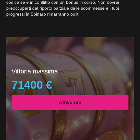
codice se è in conflitto con un bonus in corso. Non dovrai
preoccuparti del riporto parziale delle scommesse e i tuoi
progressi in Spinaro rimarranno puliti.
Vittoria massima
71400 €
Attiva ora