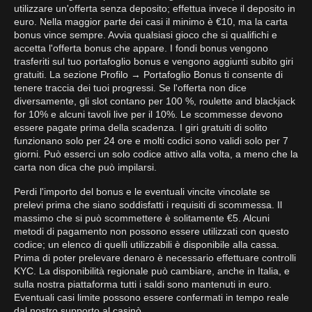
utilizzare un'offerta senza deposito; effettua invece il deposito in
euro. Nella maggior parte dei casi il minimo è €10, ma la carta
bonus vince sempre. Avvia qualsiasi gioco che si qualifichi e
accetta l'offerta bonus che appare. I fondi bonus vengono
trasferiti sul tuo portafoglio bonus e vengono aggiunti subito giri
gratuiti. La sezione Profilo → Portafoglio Bonus ti consente di
tenere traccia dei tuoi progressi. Se l'offerta non dice
diversamente, gli slot contano per 100 %, roulette and blackjack
for 10% e alcuni tavoli live per il 10%. Le scommesse devono
essere pagate prima della scadenza. I giri gratuiti di solito
funzionano solo per 24 ore e molti codici sono validi solo per 7
giorni. Può esserci un solo codice attivo alla volta, a meno che la
carta non dica che può impilarsi.
Perdi l'importo del bonus e le eventuali vincite vincolate se
prelevi prima che siano soddisfatti i requisiti di scommessa. Il
massimo che si può scommettere è solitamente €5. Alcuni
metodi di pagamento non possono essere utilizzati con questo
codice; un elenco di quelli utilizzabili è disponibile alla cassa.
Prima di poter prelevare denaro è necessario effettuare controlli
KYC. La disponibilità regionale può cambiare, anche in Italia, e
sulla nostra piattaforma tutti i saldi sono mantenuti in euro.
Eventuali casi limite possono essere confermati in tempo reale
dal nostro supporto al casinò.