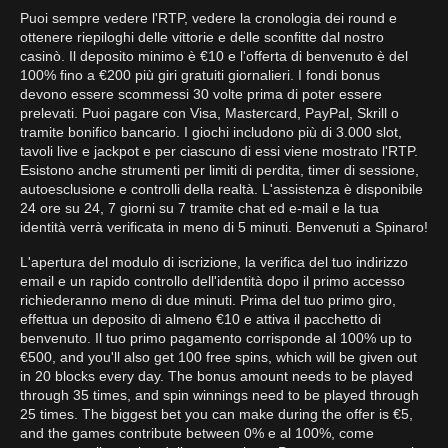
Puoi sempre vedere l'RTP, vedere la cronologia dei round e
ottenere riepiloghi delle vittorie e delle sconfitte dal nostro
casinò. Il deposito minimo è €10 e l'offerta di benvenuto è del
100% fino a €200 più giri gratuiti giornalieri. I fondi bonus
devono essere scommessi 30 volte prima di poter essere
prelevati. Puoi pagare con Visa, Mastercard, PayPal, Skrill o
tramite bonifico bancario. I giochi includono più di 3.000 slot,
tavoli live e jackpot e per ciascuno di essi viene mostrato l'RTP.
Esistono anche strumenti per limiti di perdita, timer di sessione,
autoesclusione e controlli della realtà. L'assistenza è disponibile
24 ore su 24, 7 giorni su 7 tramite chat ed e-mail e la tua
identità verrà verificata in meno di 5 minuti. Benvenuti a Spinaro!
L'apertura del modulo di iscrizione, la verifica del tuo indirizzo
email e un rapido controllo dell'identità dopo il primo accesso
richiederanno meno di due minuti. Prima del tuo primo giro,
effettua un deposito di almeno €10 e attiva il pacchetto di
benvenuto. Il tuo primo pagamento corrisponde al 100% up to
€500, and you'll also get 100 free spins, which will be given out
in 20 blocks every day. The bonus amount needs to be played
through 35 times, and spin winnings need to be played through
25 times. The biggest bet you can make during the offer is €5,
and the games contribute between 0% e al 100%, come