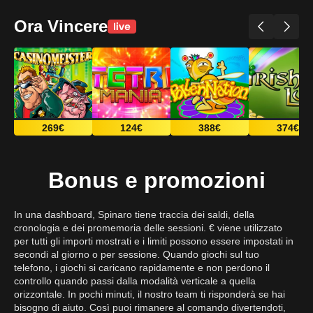
Ora Vincere
269€
124€
388€
374€
Bonus e promozioni
In una dashboard, Spinaro tiene traccia dei saldi, della
cronologia e dei promemoria delle sessioni. € viene utilizzato
per tutti gli importi mostrati e i limiti possono essere impostati in
secondi al giorno o per sessione. Quando giochi sul tuo
telefono, i giochi si caricano rapidamente e non perdono il
controllo quando passi dalla modalità verticale a quella
orizzontale. In pochi minuti, il nostro team ti risponderà se hai
bisogno di aiuto. Così puoi rimanere al comando divertendoti,