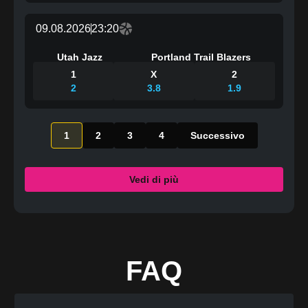
09.08.2026
23:20
Utah Jazz
Portland Trail Blazers
1
X
2
2
3.8
1.9
1
2
3
4
Successivo
Vedi di più
FAQ