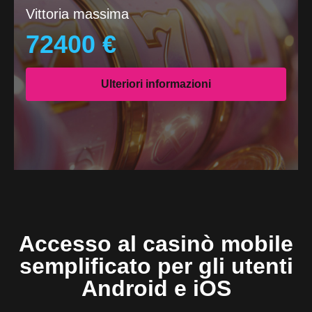
Vittoria massima
72400 €
Ulteriori informazioni
Accesso al casinò mobile
semplificato per gli utenti
Android e iOS