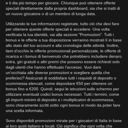
e ti dia più tempo per giocare. Chiunque può ottenere offerte
speciali direttamente dalla propria dashboard, sia che si tratti di
un nuovo giocatore o di un membro di lunga data.
Utilizzando le tue informazioni registrate, tutto ciò che devi fare
per ottenere queste offerte speciali è accedere. Una volta
verificata la tua identità, vai alla sezione "Promozioni". Tutti i
bonus e le offerte a tua disposizione verranno mostrati lì in base
allo stato del tuo account e alla cronologia delle attività. Inoltre,
tieni d'occhio le offerte promozionali personalizzate, le offerte di
ricarica e i bonus di benvenuto che potrebbero includere denaro
extra, giri gratuiti o altri premi che possono essere richiesti solo
dagli utenti che hanno effettuato l'accesso. Vuoi dare
un'occhiata alle diverse promozioni e scegliere quella che
preferisci? Assicurati di soddisfare tutti i requisiti di deposito o
scommessa elencati, come depositare €50 per ottenere un
bonus fino a €200. Quindi, segui le istruzioni sullo schermo per
utilizzare eventuali codici bonus necessari. Tutti i termini, come
gli importi minimi di deposito e i moltiplicatori di scommessa,
sono chiaramente scritti sotto ogni bonus in modo da poter fare
una scelta informata.
Sono disponibili promozioni mirate per i giocatori di Italia in base
ai loro gusti italiano e locali. Ciò significa che ogni volta che