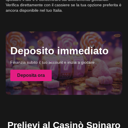
Verifica direttamente con il cassiere se la tua opzione preferita è
ancora disponibile nel tuo Italia.
Deposito immediato
Finanzia subito il tuo account e inizia a giocare
Deposita ora
Prelievi al Casinò Spinaro