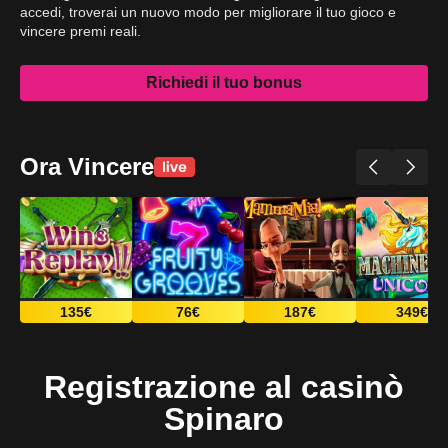
accedi, troverai un nuovo modo per migliorare il tuo gioco e
vincere premi reali.
Richiedi il tuo bonus
Ora Vincere
135€
76€
187€
349€
Registrazione al casinò
Spinaro