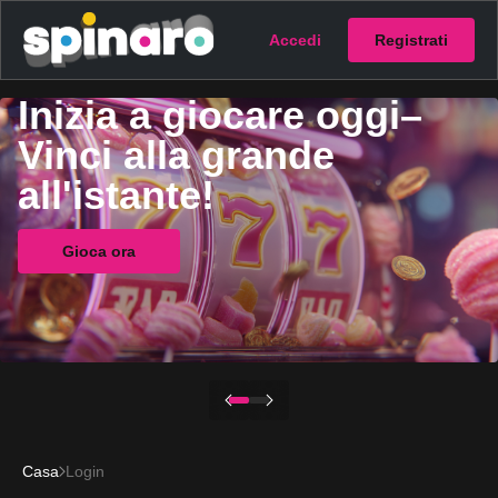
Accedi
Registrati
Inizia a giocare oggi–
Vinci alla grande
all'istante!
Gioca ora
Casa
Login