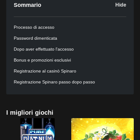
Sommario
Hide
Processo di accesso
Password dimenticata
Dopo aver effettuato l'accesso
Bonus e promozioni esclusivi
Registrazione al casinò Spinaro
Registrazione Spinaro passo dopo passo
Depositi al Casinò Spinaro
Opzioni di pagamento
I migliori giochi
Prelievi al Casinò Spinaro
Gioco responsabile
Accesso al casinò mobile semplificato per gli utenti