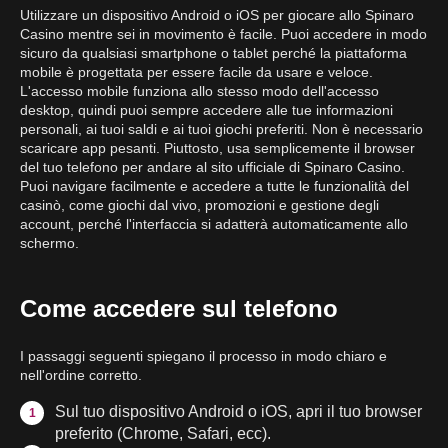
Utilizzare un dispositivo Android o iOS per giocare allo Spinaro
Casino mentre sei in movimento è facile. Puoi accedere in modo
sicuro da qualsiasi smartphone o tablet perché la piattaforma
mobile è progettata per essere facile da usare e veloce.
L'accesso mobile funziona allo stesso modo dell'accesso
desktop, quindi puoi sempre accedere alle tue informazioni
personali, ai tuoi saldi e ai tuoi giochi preferiti. Non è necessario
scaricare app pesanti. Piuttosto, usa semplicemente il browser
del tuo telefono per andare al sito ufficiale di Spinaro Casino.
Puoi navigare facilmente e accedere a tutte le funzionalità del
casinò, come giochi dal vivo, promozioni e gestione degli
account, perché l'interfaccia si adatterà automaticamente allo
schermo.
Come accedere sul telefono
I passaggi seguenti spiegano il processo in modo chiaro e
nell'ordine corretto.
Sul tuo dispositivo Android o iOS, apri il tuo browser
preferito (Chrome, Safari, ecc).