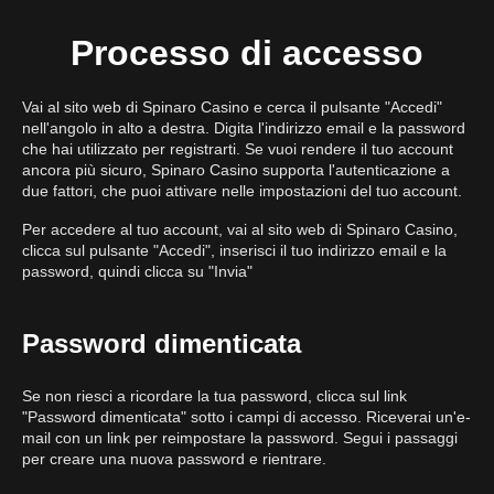
Processo di accesso
Vai al sito web di Spinaro Casino e cerca il pulsante "Accedi"
nell'angolo in alto a destra. Digita l'indirizzo email e la password
che hai utilizzato per registrarti. Se vuoi rendere il tuo account
ancora più sicuro, Spinaro Casino supporta l'autenticazione a
due fattori, che puoi attivare nelle impostazioni del tuo account.
Per accedere al tuo account, vai al sito web di Spinaro Casino,
clicca sul pulsante "Accedi", inserisci il tuo indirizzo email e la
password, quindi clicca su "Invia"
Password dimenticata
Se non riesci a ricordare la tua password, clicca sul link
"Password dimenticata" sotto i campi di accesso. Riceverai un'e-
mail con un link per reimpostare la password. Segui i passaggi
per creare una nuova password e rientrare.