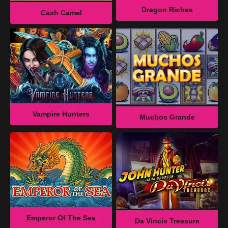
Dragon Riches
Cash Camel
Vampire Hunters
Muchos Grande
Emperor Of The Sea
Da Vincis Treasure